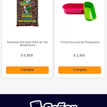
Semilla Girasol 500 Gr Su
Tina Para Aves Pequeña
despensa
$ 6,858
$ 2,150
Comprar
Comprar