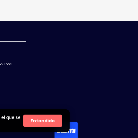
n Total
 el que se
Entendido