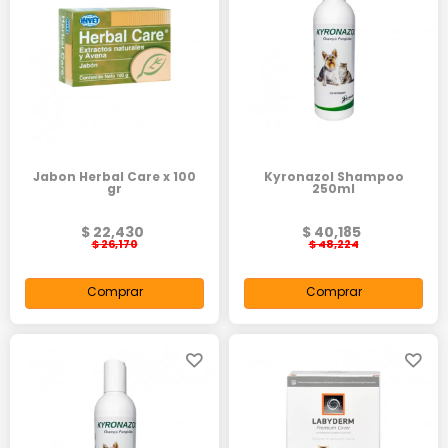
Jabon Herbal Care x 100
Kyronazol Shampoo
gr
250ml
$ 22,430
$ 40,185
$ 26,170
$ 48,224
Comprar
Comprar