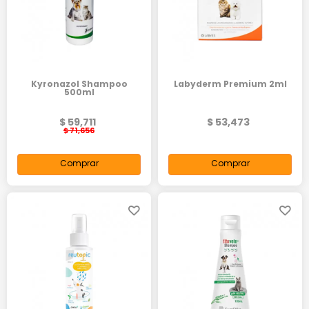
Kyronazol Shampoo
Labyderm Premium 2ml
500ml
$ 59,711
$ 53,473
$ 71,656
Comprar
Comprar