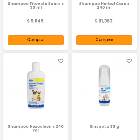
Shampoo Fitovete Sobre x
Shampoo Herbal Care x
30 ml
240 ml
$ 9,849
$ 61,363
Comprar
Comprar
Shampoo Hexocleen x 240
Sinspot x 30 g
ml