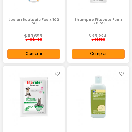
Locion Reutopic Fco x 100
Shampoo Fitovete Fco x
ml
120 ml
$ 83,695
$ 25,224
$ 100,438
$ 31,530
Comprar
Comprar