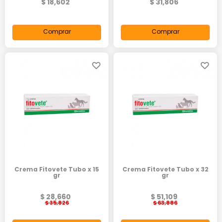
$ 18,602
$ 31,806
Comprar
Comprar
Crema Fitovete Tubo x 15
Crema Fitovete Tubo x 32
gr
gr
$ 28,660
$ 51,109
$ 35,826
$ 63,886