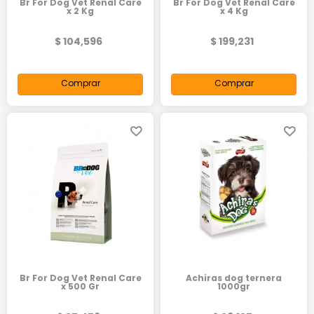
Br For Dog Vet Renal Care
Br For Dog Vet Renal Care
x 2 Kg
x 4 Kg
$ 104,596
$ 199,231
Comprar
Comprar
Br For Dog Vet Renal Care
Achiras dog ternera
x 500 Gr
1000gr