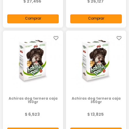
$ 27,456
$ 26,127
Comprar
Comprar
Achiras dog ternera caja
Achiras dog ternera caja
150gr
350gr
$ 6,523
$ 13,825