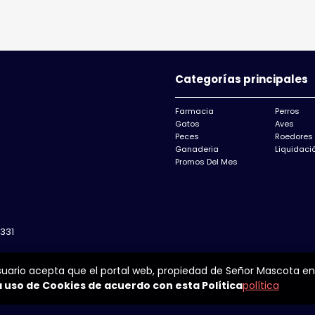
Categorías principales
Farmacia
Perros
Gatos
Aves
Peces
Roedores
Ganaderia
Liquidació
Promos Del Mes
331
suario acepta que el portal web, propiedad de Señor Mascota en
 uso de Cookies de acuerdo con esta Política
política