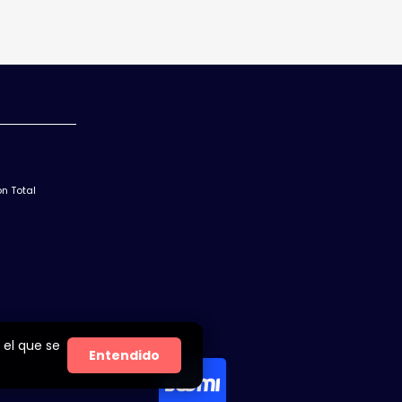
n Total
 el que se
Entendido