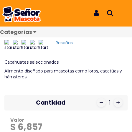
Inicio
Productos
Cacahuate 250 Gr Su despensa
Cacahuate 250 Gr Su
Iniciar Sesión
Buscar
despensa
Categorías
REF: 4070
Reseñas
Cacahuates seleccionados.
Alimento diseñado para mascotas como loros, cacatúas y
hámsteres.
Cantidad
1
Valor
$ 6,857