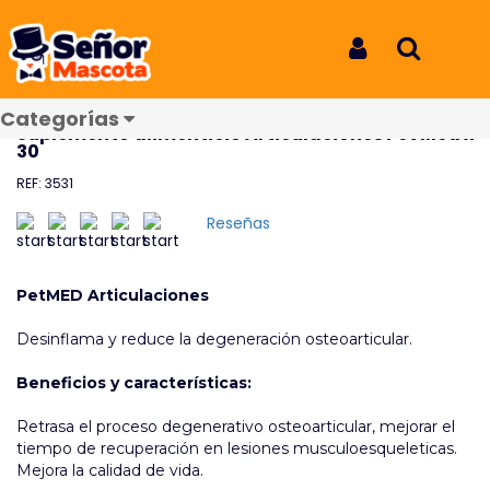
Inicio
Productos
Suplemento alimenticio Articulaciones Pet Med x 30
Suplemento alimenticio
Iniciar Sesión
Buscar
Articulaciones Pet Med x 30
Categorías
Suplemento alimenticio Articulaciones Pet Med x
30
REF: 3531
Reseñas
PetMED Articulaciones
Desinflama y reduce la degeneración osteoarticular.
Beneficios y características:
Retrasa el proceso degenerativo osteoarticular, mejorar el
tiempo de recuperación en lesiones musculoesqueleticas.
Mejora la calidad de vida.