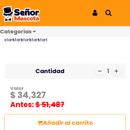
Inicio
Productos
Strantel Plus XL x 2 Tab
Strantel Plus XL x 2 Tab
Iniciar Sesión
Buscar
REF: 8786
Categorías
Reseñas
Cantidad
1
Valor
$ 34,327
Antes:
$ 51,487
Añadir al carrito