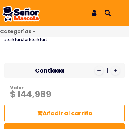
Inicio
Productos
Senior Dog Small & Toy 3K
Senior Dog Small & Toy 3K
Iniciar Sesión
Buscar
REF: 3653
Categorías
Reseñas
Cantidad
1
Valor
$ 144,989
Añadir al carrito