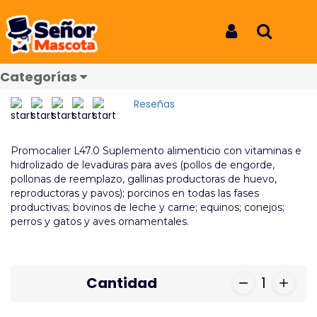
Inicio
Productos
Promocalier L47 x 20ml
Promocalier L47 x 20ml
Iniciar Sesión
Buscar
Promocalier L47 x 20ml
Categorías
REF: 8144
Reseñas
Promocalier L47.0 Suplemento alimenticio con vitaminas e
hidrolizado de levaduras para aves (pollos de engorde,
pollonas de reemplazo, gallinas productoras de huevo,
reproductoras y pavos); porcinos en todas las fases
productivas; bovinos de leche y carne; equinos; conejos;
perros y gatos y aves ornamentales.
Cantidad
1