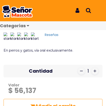
Inicio
Productos
Itraconazol Invet caja x 20 Tab
Itraconazol Invet caja x 20 Tab
Iniciar Sesión
Buscar
Itraconazol Invet caja x 20 Tab
Categorías
REF: 8663
Reseñas
En perros y gatos, vía oral exclusivamente.
Cantidad
1
Valor
$ 56,137