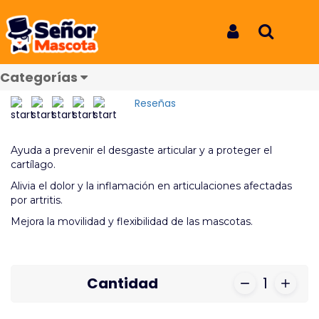
Inicio
Productos
Glucosamina+ Chondroitina Sobre
Glucosamina+ Chondroitina
Iniciar Sesión
Buscar
Sobre
Categorías
REF: 6595
Reseñas
Ayuda a prevenir el desgaste articular y a proteger el
cartílago.
Alivia el dolor y la inflamación en articulaciones afectadas
por artritis.
Mejora la movilidad y flexibilidad de las mascotas.
Cantidad
1