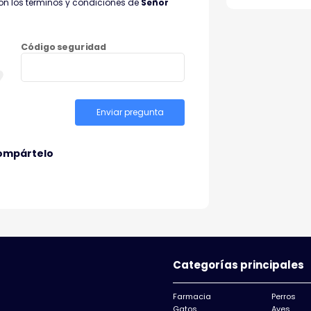
on los términos y condiciones de
Señor
Código seguridad
Enviar pregunta
ompártelo
Categorías principales
Farmacia
Perros
Gatos
Aves