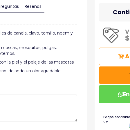
Preguntas
Reseñas
Cant
V
es de canela, clavo, tomillo, neem y
$
 moscas, mosquitos, pulgas,
xternos.
A
on la piel y el pelaje de las mascotas.
ario, dejando un olor agradable.
En
Pagos confiable
de