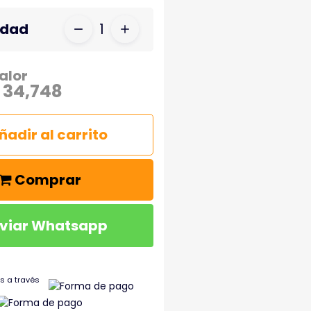
idad
1
alor
 34,748
ñadir al carrito
Comprar
viar Whatsapp
s a través