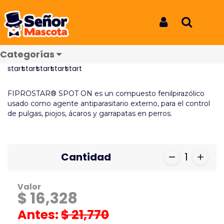
Inicio
Productos
Fiprostar 20-40Kg
Fiprostar 20-40Kg
Iniciar Sesión
Buscar
REF: 4107
Categorías
Reseñas
FIPROSTAR® SPOT ON es un compuesto fenilpirazólico
usado como agente antiparasitario externo, para el control
de pulgas, piojos, ácaros y garrapatas en perros.
Cantidad
1
Valor
$ 16,328
Antes:
$ 21,770