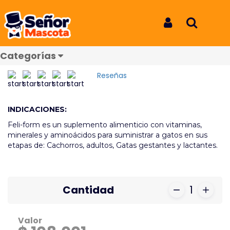
Inicio
Productos
Feli Form x 30 Tab
Feli Form x 30 Tab
Iniciar Sesión
Buscar
Feli Form x 30 Tab
Categorías
REF: 8657
Reseñas
INDICACIONES:
Feli-form es un suplemento alimenticio con vitaminas,
minerales y aminoácidos para suministrar a gatos en sus
etapas de: Cachorros, adultos, Gatas gestantes y lactantes.
Cantidad
1
Valor