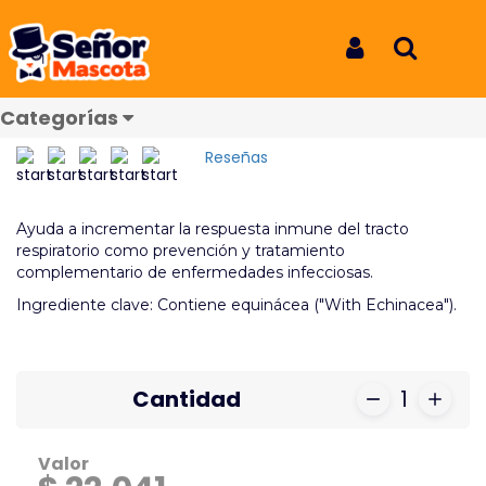
Inicio
Productos
Esencia Grip Out with Echinacea Lets Go 25Ml
Esencia Grip Out with
Iniciar Sesión
Buscar
Echinacea Lets Go 25Ml
Categorías
REF: 6813
Reseñas
Ayuda a incrementar la respuesta inmune del tracto
respiratorio como prevención y tratamiento
complementario de enfermedades infecciosas.
Ingrediente clave: Contiene equinácea ("With Echinacea").
Cantidad
1
Valor