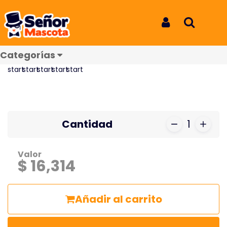
Inicio
Productos
Eritrovet Sobre x 30G
Eritrovet Sobre x 30G
Iniciar Sesión
Buscar
REF: 6998
Categorías
Reseñas
Cantidad
1
Valor
$ 16,314
Añadir al carrito