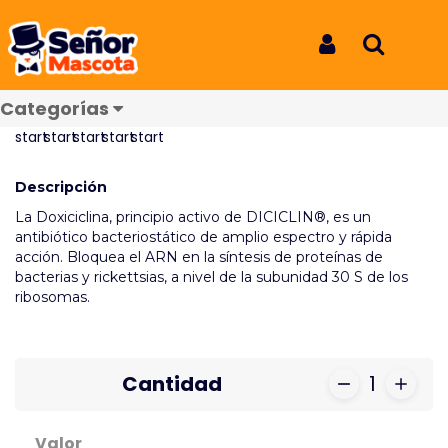
Inicio
Productos
Diciclin 200 X30 Tab
Diciclin 200 X30 Tab
Iniciar Sesión
Buscar
REF: 6643
Categorías
Reseñas
Descripción
La Doxiciclina, principio activo de DICICLIN®, es un
antibiótico bacteriostático de amplio espectro y rápida
acción. Bloquea el ARN en la síntesis de proteínas de
bacterias y rickettsias, a nivel de la subunidad 30 S de los
ribosomas.
Cantidad
1
Valor