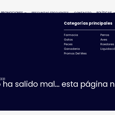
PROMOCIONES
POLÍTICAS
PREGUNTAS FRECUENTES
CONTACTO
Categorías principales
Farmacia
Perros
Gatos
Aves
Peces
Roedores
Ganaderia
Liquidació
Promos Del Mes
331
 ha salido mal... esta página 