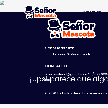
PRODUCTOS
Señor Mascota
Tienda online Señor mascota
CONTACTO
srmascotacol@gmail.com / - / 3226095
¡Ups! parece que algo
Bogota
© 2026 Todos los derechos reservados