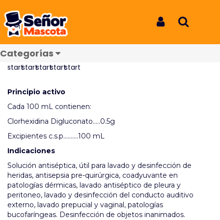
Inicio
Productos
Clorhexin Spray 120ml
Clorhexin Spray 120ml
Iniciar Sesión
Buscar
REF: 6383
Categorías
Reseñas
Principio activo
Cada 100 mL contienen:
Clorhexidina Digluconato.....0.5g
Excipientes c.s.p..........100 mL
Indicaciones
Solución antiséptica, útil para lavado y desinfección de
heridas, antisepsia pre-quirúrgica, coadyuvante en
patologías dérmicas, lavado antiséptico de pleura y
peritoneo, lavado y desinfección del conducto auditivo
externo, lavado prepucial y vaginal, patologías
bucofaríngeas. Desinfección de objetos inanimados.