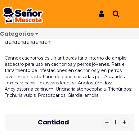
Inicio
Productos
Cannex Cachorros 60 ml
Cannex Cachorros 60 ml
Iniciar Sesión
Buscar
REF: 6229
Categorías
Reseñas
Cannex cachorros es un antiparasitario interno de amplio
espectro para uso en cachorros y perros jóvenes. Para el
tratamiento de infestaciones en cachorros y en perros
jóvenes de hasta 1 año de edad causadas por: Ascáridos:
Toxocara canis, Toxascaris leonina. Ancilostómidos:
Ancylostoma caninum, Uncinaria stenocephala. Trichúridos:
Trichuris vulpis. Protozoarios: Giardia lamblia.
Cantidad
1