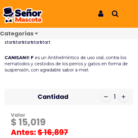
Inicio
Productos
Canisan F 5ML
Canisan F 5ML
Iniciar Sesión
Buscar
REF: 6729
Categorías
Reseñas
CANISAN® F
es un Antihelmíntico de uso oral, contra los
nematodos y cestodos de los perros y gatos en forma de
suspensión, con agradable sabor a miel.
Cantidad
1
Valor
$ 15,019
Antes:
$ 16,897