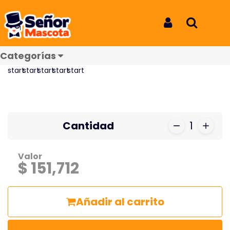
Inicio
Productos
Calfosvit selenio FCO x250ml
Calfosvit selenio FCO x250ml
Iniciar Sesión
Buscar
REF: 8432
Categorías
Reseñas
Cantidad
1
Valor
$ 151,712
Añadir al carrito