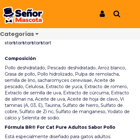
Inicio
Productos
Br Gato Adulto 1kg
Br Gato Adulto 1kg
Iniciar Sesión
Buscar
REF: 4051
Categorías
Reseñas
Composición
Pollo deshidratado, Pescado deshidratado, Arroz blanco,
Grasa de pollo, Pollo hidrolizado, Pulpa de remolacha,
semilla de lino, sacharomyces cerevisiae, Aceite de
pescado, Celulosa, Extracto de yuca, Extracto de romero,
Extraclo de semilla de uva, Extracto de cúrcuma, Extracto
de silimari na, Aceite de uva, Aceite de hoja de clavo, Vi
taminas (A, 03, E), Taurina, Sulfato de hierro, Sulfato de
cobre, Sulfato de Zi nc, Sulfato de manganeso, Yodato de
calcio y Selenita de sodio.
Fórmula BR® For Cat Pure Adultos Sabor Pollo
Está especialmente diseñado para gatos adultos