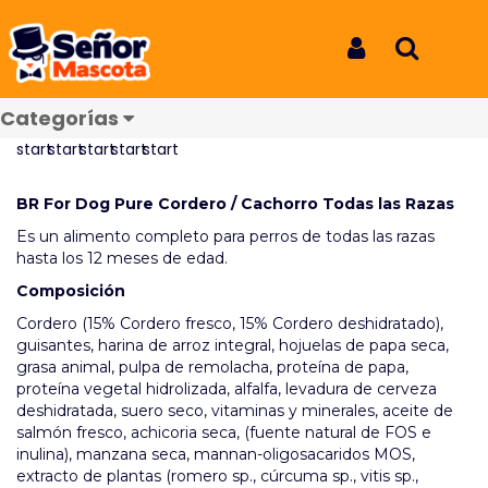
Inicio
Productos
BR Cachorro Cordero 1Kg
BR Cachorro Cordero 1Kg
Iniciar Sesión
Buscar
REF: 6105
Categorías
Reseñas
BR For Dog Pure Cordero / Cachorro Todas las Razas
Es un alimento completo para perros de todas las razas
hasta los 12 meses de edad.
Composición
Cordero (15% Cordero fresco, 15% Cordero deshidratado),
guisantes, harina de arroz integral, hojuelas de papa seca,
grasa animal, pulpa de remolacha, proteína de papa,
proteína vegetal hidrolizada, alfalfa, levadura de cerveza
deshidratada, suero seco, vitaminas y minerales, aceite de
salmón fresco, achicoria seca, (fuente natural de FOS e
inulina), manzana seca, mannan-oligosacaridos MOS,
extracto de plantas (romero sp., cúrcuma sp., vitis sp.,