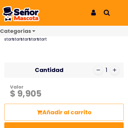
Inicio
Productos
Bocatto Pequeño Lets Play
Bocatto Pequeño Lets Play
Iniciar Sesión
Buscar
REF: 1767
Categorías
Reseñas
Cantidad
1
Valor
$ 9,905
Añadir al carrito