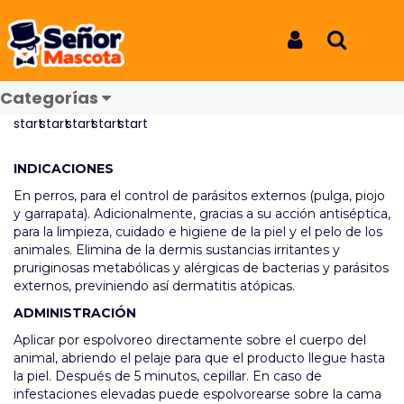
Inicio
Productos
Baño Seco Splend 100 Ml
Baño Seco Splend 100 Ml
Iniciar Sesión
Buscar
REF: 8007
Categorías
Reseñas
INDICACIONES
En perros, para el control de parásitos externos (pulga, piojo
y garrapata). Adicionalmente, gracias a su acción antiséptica,
para la limpieza, cuidado e higiene de la piel y el pelo de los
animales. Elimina de la dermis sustancias irritantes y
pruriginosas metabólicas y alérgicas de bacterias y parásitos
externos, previniendo así dermatitis atópicas.
ADMINISTRACIÓN
Aplicar por espolvoreo directamente sobre el cuerpo del
animal, abriendo el pelaje para que el producto llegue hasta
la piel. Después de 5 minutos, cepillar. En caso de
infestaciones elevadas puede espolvorearse sobre la cama