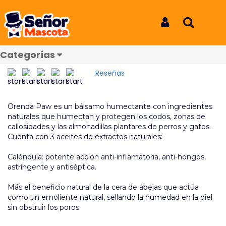
Inicio
Productos
Balsamo Orenda Calendula X 35 Gr
Balsamo Orenda Calendula X
Iniciar Sesión
Buscar
35 Gr
Categorías
REF: 6989
Reseñas
Orenda Paw es un bálsamo humectante con ingredientes
naturales que humectan y protegen los codos, zonas de
callosidades y las almohadillas plantares de perros y gatos.
Cuenta con 3 aceites de extractos naturales:
Caléndula: potente acción anti-inflamatoria, anti-hongos,
astringente y antiséptica.
Más el beneficio natural de la cera de abejas que actúa
como un emoliente natural, sellando la humedad en la piel
sin obstruir los poros.