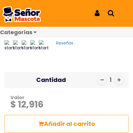
Inicio
Productos
Arnes primavera mascota Superman talla S
Arnes primavera mascota
Iniciar Sesión
Buscar
Superman talla S
Categorías
REF: 1866
Reseñas
Cantidad
1
Valor
$ 12,916
Añadir al carrito