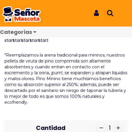
Inicio
Productos
Arena Pino Minino Bolsa 5kg
Arena Pino Minino Bolsa 5kg
Iniciar Sesión
Buscar
REF: 3004
Categorías
Reseñas
"Reemplazamos la arena tradicional para mininos; nuestros
pellets de viruta de pino comprimida son altamente
absorbentes y cuando entran en contacto con el
excremento y la orina, ¡pum!, se expanden y atrapan líquidos
y malos olores. Pino Minino tiene muchísimos beneficios
como su absorción superior al 250%; además, puede ser
descartado por el sanitario sin riesgo de taponar la tubería y
lo mejor de todo es que somos 100% naturales y
ecofriendly.
Cantidad
1