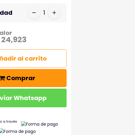
idad
1
alor
 24,923
ñadir al carrito
Comprar
viar Whatsapp
s a través