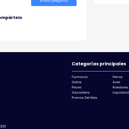
Enviar pregunta
ompártelo
Categorías principales
Farmacia
Perros
Gatos
Aves
Peces
Roedores
Ganaderia
Liquidació
Promos Del Mes
331