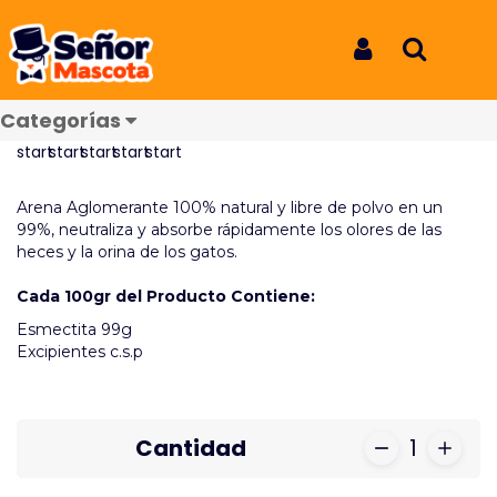
Inicio
Productos
Arena Cat Suplet Café 4.5k
Arena Cat Suplet Café 4.5k
Iniciar Sesión
Buscar
REF: 2053
Categorías
Reseñas
Arena Aglomerante 100% natural y libre de polvo en un
99%, neutraliza y absorbe rápidamente los olores de las
heces y la orina de los gatos.
Cada 100gr del Producto Contiene:
Esmectita 99g
Excipientes c.s.p
Cantidad
1