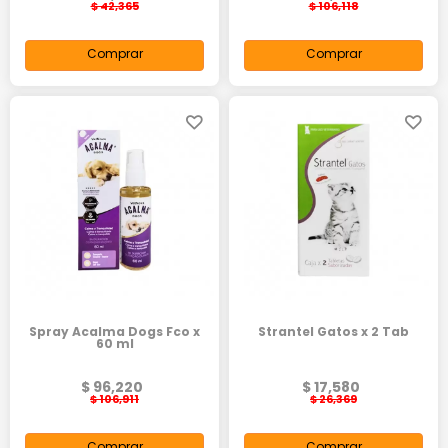
$ 42,365
$ 106,118
Comprar
Comprar
Spray Acalma Dogs Fco x
Strantel Gatos x 2 Tab
60 ml
$ 96,220
$ 17,580
$ 106,911
$ 26,369
Comprar
Comprar