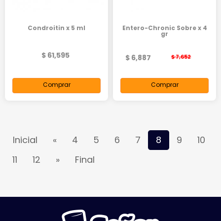
Condroitin x 5 ml
Entero-Chronic Sobre x 4
gr
$ 61,595
$ 6,887
$ 7,652
Comprar
Comprar
Inicial
«
4
5
6
7
8
9
10
11
12
»
Final