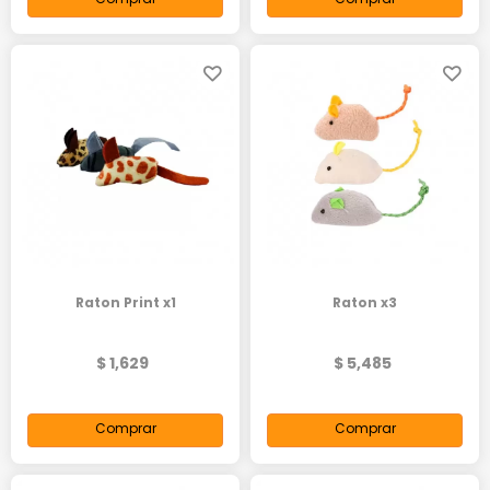
Raton Print x1
Raton x3
$ 1,629
$ 5,485
Comprar
Comprar