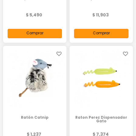
$ 5,490
$ 11,903
Comprar
Comprar
Ratón Catnip
Raton Perez Dispensador
Gato
$ 1,237
$ 7,374